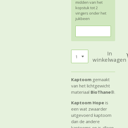
midden van het
kopstuk tot 2
vingers onder het
jukbeen
In
winkelwagen
Kaptoom
gemaakt
van het lichtgewicht
materiaal
BioThane®
.
Kaptoom Hope
is
een wat zwaarder
uitgevoerd kaptoom
dan de andere
kaptooms en is alleen