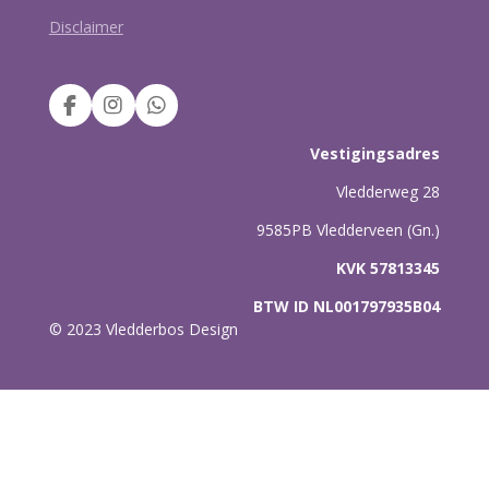
Disclaimer
F
I
W
a
n
h
c
s
a
Vestigingsadres
e
t
t
b
a
s
Vledderweg 28
o
g
A
9585PB Vledderveen (Gn.)
o
r
p
k
a
p
KVK 57813345
m
BTW ID NL001797935B04
© 2023 Vledderbos Design