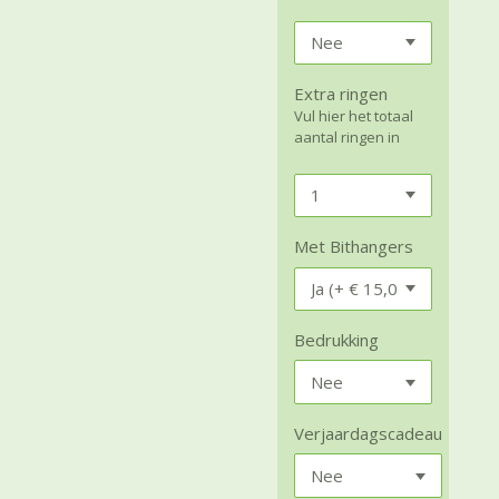
Extra ringen
Vul hier het totaal
aantal ringen in
Met Bithangers
Bedrukking
Verjaardagscadeau