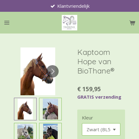
Klantvriendelijk
Ga
direct
naar
de
hoofdinhoud
Kaptoom
Hope van
BioThane®
€ 159,95
GRATIS verzending
Kleur