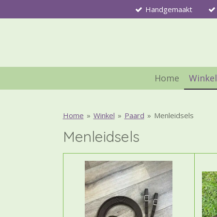
Handgemaakt
Ga
direct
naar
de
hoofdinhoud
Home
Winke
Home
»
Winkel
»
Paard
»
Menleidsels
Menleidsels