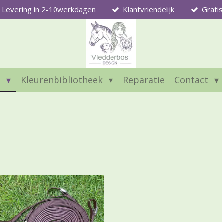
Levering in 2-10werkdagen
Klantvriendelijk
Grati
l
Kleurenbibliotheek
Reparatie
Contact