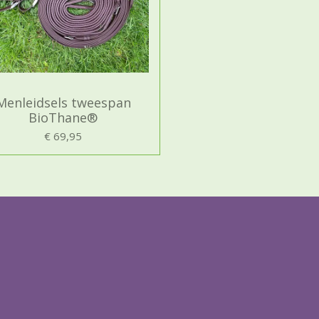
Menleidsels tweespan
BioThane®
€ 69,95