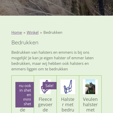
Home
»
Winkel
»
Bedrukken
Bedrukken
Bedrukken van halsters en emmers is bij ons
mogelijk! Je kan je eigen halster of emmer laten
bedrukken, maar wij hebben ook halsters en
emmers liggen om te bedrukken
nu ook
Sale!
in shet
en
Fleece
Fleece
Halste
Veulen
mini
shet
gevoer
gevoer
r met
halster
de
de
bedru
met