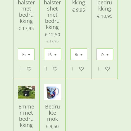
halster
halster
kking
bedru
met
shet
kking
€ 9,95
bedru
met
€ 10,95
kking
bedru
kking
€ 17,95
€ 12,50
€ 17,95
Bekijk details
Bekijk details
Bekijk details
Bekijk details
Emme
Bedru
r met
kte
bedru
mok
kking
€ 9,50