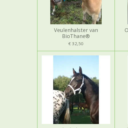
Veulenhalster van
O
BioThane®
€ 32,50