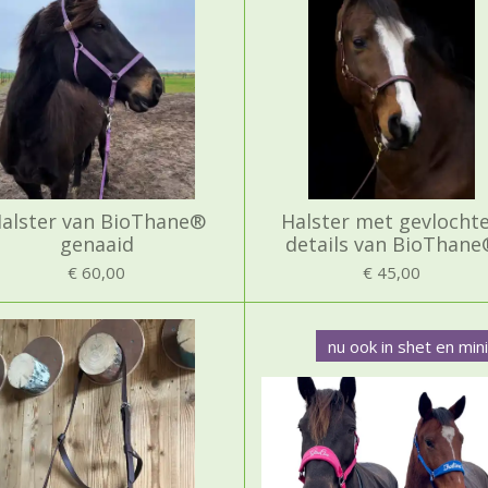
alster van BioThane®
Halster met gevlocht
genaaid
details van BioThane
€ 60,00
€ 45,00
nu ook in shet en min