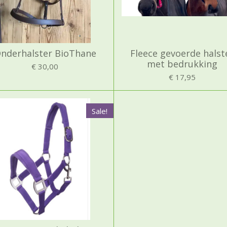
nderhalster BioThane
Fleece gevoerde halst
met bedrukking
€ 30,00
€ 17,95
Sale!