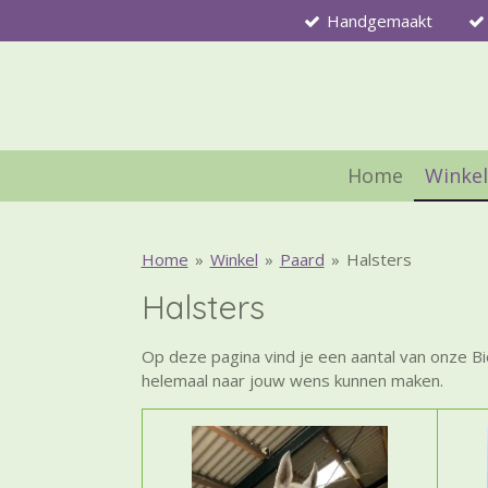
Handgemaakt
Ga
direct
naar
de
hoofdinhoud
Home
Winke
Home
»
Winkel
»
Paard
»
Halsters
Halsters
Op deze pagina vind je een aantal van onze Bi
helemaal naar jouw wens kunnen maken.