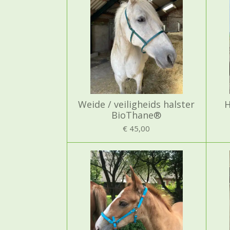
Weide / veiligheids halster
H
BioThane®
€ 45,00