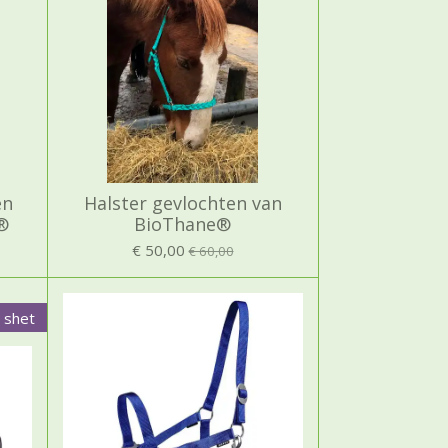
en
Halster gevlochten van
®
BioThane®
€ 50,00
€ 60,00
i shet