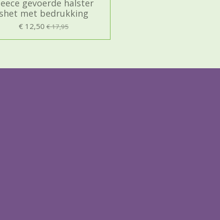
leece gevoerde halster
shet met bedrukking
€ 12,50
€ 17,95