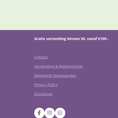
Gratis verzending binnen NL vanaf €100,-
Contact
Verzending & Retournering
Algemene Voorwaarden
Privacy Policy
Disclaimer
F
I
W