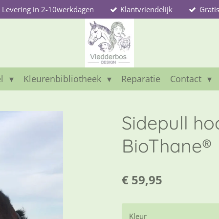
Levering in 2-10werkdagen
Klantvriendelijk
Grati
el
Kleurenbibliotheek
Reparatie
Contact
Sidepull ho
BioThane®
€ 59,95
Kleur