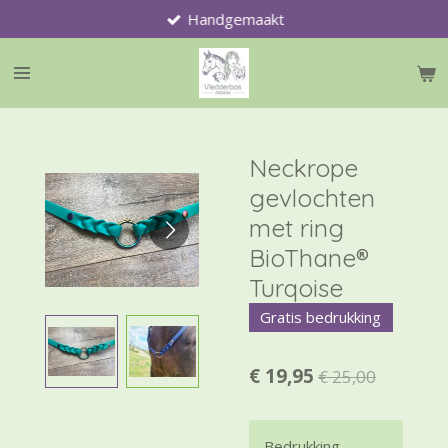
Handgemaakt
Ga
direct
naar
de
hoofdinhoud
Neckrope
gevlochten
met ring
BioThane®
Turqoise
Gratis bedrukking
€ 19,95
€ 25,00
Bedrukking