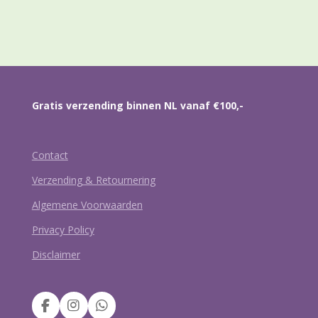
Gratis verzending binnen NL vanaf €100,-
Contact
Verzending & Retournering
Algemene Voorwaarden
Privacy Policy
Disclaimer
F
I
W