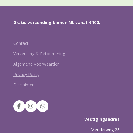
Gratis verzending binnen NL vanaf €100,-
Contact
Verzending & Retournering
Algemene Voorwaarden
Privacy Policy
Disclaimer
F
I
W
a
n
h
c
s
a
Vestigingsadres
e
t
t
b
a
s
Vledderweg 28