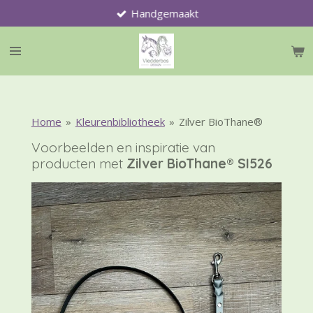
Handgemaakt
Ga
direct
naar
de
hoofdinhoud
Home
»
Kleurenbibliotheek
»
Zilver BioThane®
Voorbeelden en inspiratie van
producten met
Zilver BioThane® SI526