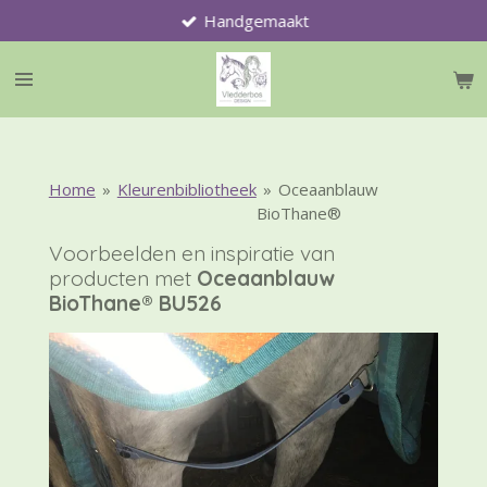
Handgemaakt
Ga
direct
naar
de
hoofdinhoud
Home
»
Kleurenbibliotheek
»
Oceaanblauw
BioThane®
Voorbeelden en inspiratie van
producten met
Oceaanblauw
BioThane® BU526