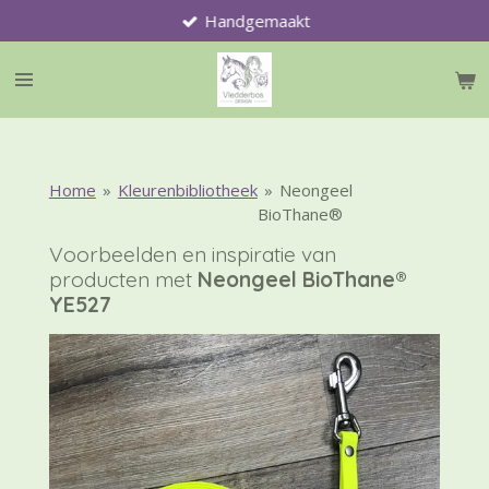
Handgemaakt
Ga
direct
naar
de
hoofdinhoud
Home
»
Kleurenbibliotheek
»
Neongeel
BioThane®
Voorbeelden en inspiratie van
producten met
Neongeel BioThane®
YE527