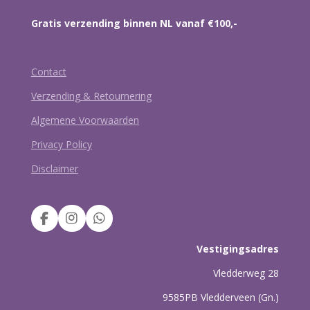
Gratis verzending binnen NL vanaf €100,-
Contact
Verzending & Retournering
Algemene Voorwaarden
Privacy Policy
Disclaimer
F
I
W
a
n
h
c
s
a
Vestigingsadres
e
t
t
b
a
s
Vledderweg 28
o
g
A
9585PB Vledderveen (Gn.)
o
r
p