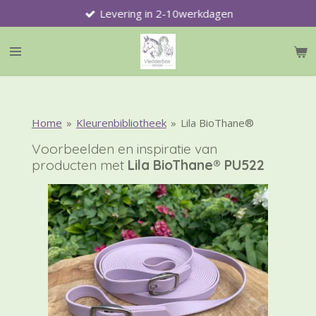
Levering in 2-10werkdagen
Ga
direct
naar
de
hoofdinhoud
Home
»
Kleurenbibliotheek
»
Lila BioThane®
Voorbeelden en inspiratie van
producten met
Lila BioThane® PU522