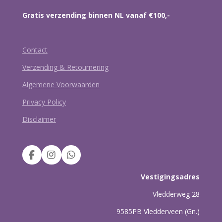
Gratis verzending binnen NL vanaf €100,-
Contact
Verzending & Retournering
Algemene Voorwaarden
Privacy Policy
Disclaimer
F
I
W
a
n
h
c
s
a
Vestigingsadres
e
t
t
b
a
s
Vledderweg 28
o
g
A
9585PB Vledderveen (Gn.)
o
r
p
k
a
p