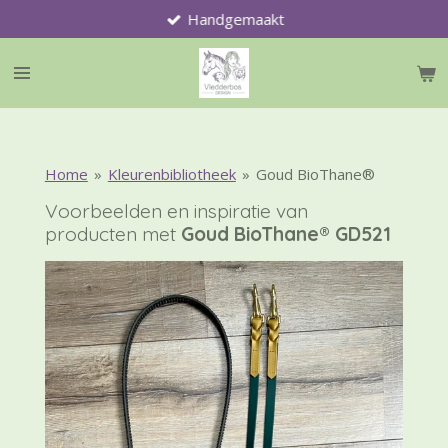
Handgemaakt
Ga
direct
naar
de
hoofdinhoud
Home
»
Kleurenbibliotheek
»
Goud BioThane®
Voorbeelden en inspiratie van
producten met
Goud BioThane® GD521